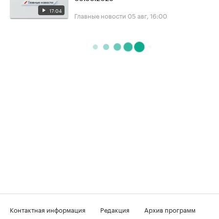
17:04
Главные новости
05 авг, 16:00
Контактная информация
Редакция
Архив программ