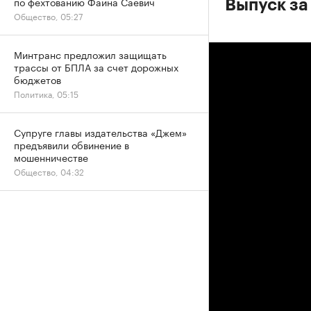
по фехтованию Фаина Саевич
Выпуск за
Общество, 05:27
Минтранс предложил защищать
трассы от БПЛА за счет дорожных
бюджетов
Политика, 05:15
Супруге главы издательства «Джем»
предъявили обвинение в
мошенничестве
Общество, 04:32