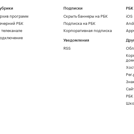
убрики
Подписки
РБК
рхив программ
Скрыть баннеры на РБК
iOS
ечерний РБК
Подписка на РБК
And
 телеканале
Корпоративная подписка
AppG
одключение
Уведомления
Дру
RSS
Обл
Кор
дом
Хос
Рег
Зна
Сайт
РБК
Шко