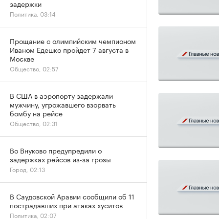
задержки
Политика, 03:14
Прощание с олимпийским чемпионом
Иваном Едешко пройдет 7 августа в
Москве
Общество, 02:57
В США в аэропорту задержали
мужчину, угрожавшего взорвать
бомбу на рейсе
Общество, 02:31
Во Внуково предупредили о
задержках рейсов из-за грозы
Город, 02:13
В Саудовской Аравии сообщили об 11
пострадавших при атаках хуситов
Политика, 02:07