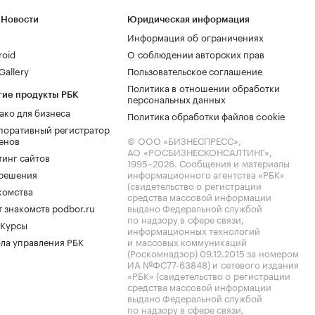
 Новости
Юридическая информация
Информация об ограничениях
roid
О соблюдении авторских прав
allery
Пользовательское соглашение
Политика в отношении обработки
гие продукты РБК
персональных данных
ако для бизнеса
Политика обработки файлов cookie
поративный регистратор
енов
© ООО «БИЗНЕСПРЕСС»,
АО «РОСБИЗНЕСКОНСАЛТИНГ»,
тинг сайтов
1995–2026
. Сообщения и материалы
.решения
информационного агентства «РБК»
(свидетельство о регистрации
комства
средства массовой информации
 знакомств podbor.ru
выдано Федеральной службой
по надзору в сфере связи,
 Курсы
информационных технологий
ла управления РБК
и массовых коммуникаций
(Роскомнадзор) 09.12.2015 за номером
ИА №ФС77-63848) и сетевого издания
«РБК» (свидетельство о регистрации
средства массовой информации
выдано Федеральной службой
по надзору в сфере связи,