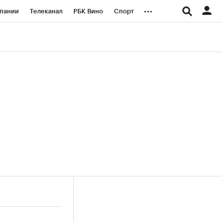
...
пании
Телеканал
РБК Вино
Спорт
ые проекты
Город
Стиль
Крипто
Спецпроекты СПб
логии и медиа
Финансы