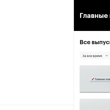
00
Главные 
Все выпу
За все время