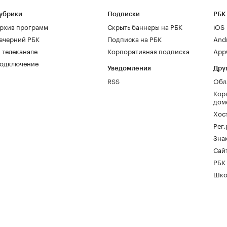
убрики
Подписки
РБК
рхив программ
Скрыть баннеры на РБК
iOS
ечерний РБК
Подписка на РБК
And
 телеканале
Корпоративная подписка
AppG
одключение
Уведомления
Дру
RSS
Обл
Кор
дом
Хос
Рег
Зна
Сайт
РБК
Шко