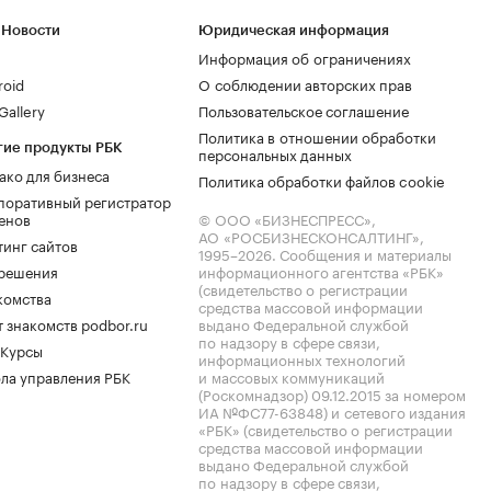
 Новости
Юридическая информация
Информация об ограничениях
roid
О соблюдении авторских прав
allery
Пользовательское соглашение
Политика в отношении обработки
гие продукты РБК
персональных данных
ако для бизнеса
Политика обработки файлов cookie
поративный регистратор
енов
© ООО «БИЗНЕСПРЕСС»,
АО «РОСБИЗНЕСКОНСАЛТИНГ»,
тинг сайтов
1995–2026
. Сообщения и материалы
.решения
информационного агентства «РБК»
(свидетельство о регистрации
комства
средства массовой информации
 знакомств podbor.ru
выдано Федеральной службой
по надзору в сфере связи,
 Курсы
информационных технологий
ла управления РБК
и массовых коммуникаций
(Роскомнадзор) 09.12.2015 за номером
ИА №ФС77-63848) и сетевого издания
«РБК» (свидетельство о регистрации
средства массовой информации
выдано Федеральной службой
по надзору в сфере связи,