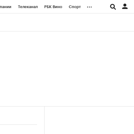
...
пании
Телеканал
РБК Вино
Спорт
ые проекты
Город
Стиль
Крипто
Спецпроекты СПб
логии и медиа
Финансы