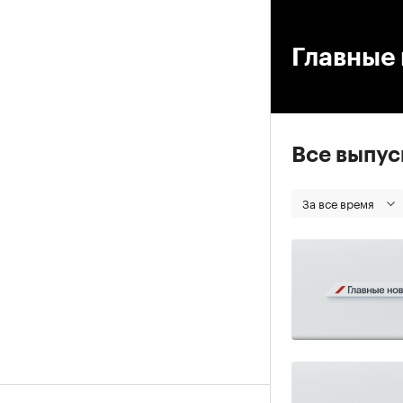
00
Главные 
Все выпу
За все время