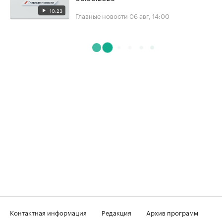
10:23
Главные новости
06 авг, 14:00
Контактная информация
Редакция
Архив программ