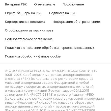
Вечерний РБК
О телеканале
Подключение
Скрыть баннеры на РБК
Подписка на РБК
Корпоративная подписка
Информация об ограничениях
О соблюдении авторских прав
Пользовательское соглашение
Политика в отношении обработки персональных данных
Политика обработки файлов cookie
© ООО «БИЗНЕСПРЕСС», АО «РОСБИЗНЕСКОНСАЛТИНГ»,
1995–2026
. Сообщения и материалы информационного
агентства «РБК» (свидетельство о регистрации средства
массовой информации выдано Федеральной службой
по надзору в сфере связи, информационных технологий
и массовых коммуникаций (Роскомнадзор) 09.12.2015
за номером ИА №ФС77-63848) и сетевого издания «РБК»
(свидетельство о регистрации средства массовой информации
выдано Федеральной службой по надзору в сфере связи,
информационных технологий и массовых коммуникаций
(Роскомнадзор) 03.12.2021 за номером ЭЛ №ФС77-82385)