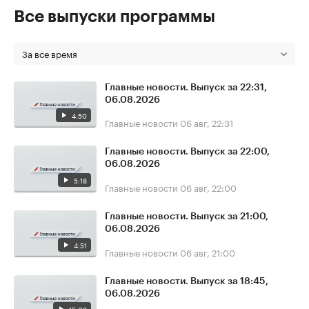
Все выпуски программы
За все время
Главные новости. Выпуск за 22:31,
06.08.2026
4:50
Главные новости
06 авг, 22:31
Главные новости. Выпуск за 22:00,
06.08.2026
5:18
Главные новости
06 авг, 22:00
Главные новости. Выпуск за 21:00,
06.08.2026
4:51
Главные новости
06 авг, 21:00
Главные новости. Выпуск за 18:45,
06.08.2026