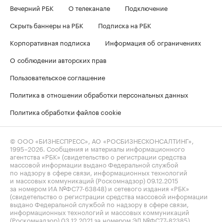
Вечерний РБК
О телеканале
Подключение
Скрыть баннеры на РБК
Подписка на РБК
Корпоративная подписка
Информация об ограничениях
О соблюдении авторских прав
Пользовательское соглашение
Политика в отношении обработки персональных данных
Политика обработки файлов cookie
© ООО «БИЗНЕСПРЕСС», АО «РОСБИЗНЕСКОНСАЛТИНГ»,
1995–2026
. Сообщения и материалы информационного
агентства «РБК» (свидетельство о регистрации средства
массовой информации выдано Федеральной службой
по надзору в сфере связи, информационных технологий
и массовых коммуникаций (Роскомнадзор) 09.12.2015
за номером ИА №ФС77-63848) и сетевого издания «РБК»
(свидетельство о регистрации средства массовой информации
выдано Федеральной службой по надзору в сфере связи,
информационных технологий и массовых коммуникаций
(Роскомнадзор) 03.12.2021 за номером ЭЛ №ФС77-82385)