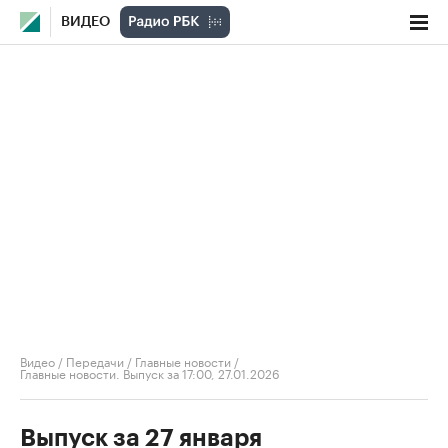
ВИДЕО
Видео
/
Передачи
/
Главные новости
/
Главные новости. Выпуск за 17:00, 27.01.2026
Выпуск за 27 января