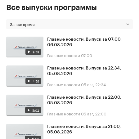
Все выпуски программы
За все время
Главные новости. Выпуск за 07:00,
06.08.2026
9:59
Главные новости
07:00
Главные новости. Выпуск за 22:34,
05.08.2026
4:59
Главные новости
05 авг, 22:34
Главные новости. Выпуск за 22:00,
05.08.2026
5:02
Главные новости
05 авг, 22:00
Главные новости. Выпуск за 21:00,
05.08.2026