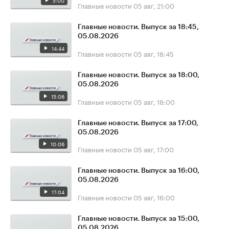
5:00
Главные новости
05 авг, 21:00
Главные новости. Выпуск за 18:45,
05.08.2026
14:44
Главные новости
05 авг, 18:45
Главные новости. Выпуск за 18:00,
05.08.2026
15:06
Главные новости
05 авг, 18:00
Главные новости. Выпуск за 17:00,
05.08.2026
10:06
Главные новости
05 авг, 17:00
Главные новости. Выпуск за 16:00,
05.08.2026
17:04
Главные новости
05 авг, 16:00
Главные новости. Выпуск за 15:00,
05.08.2026