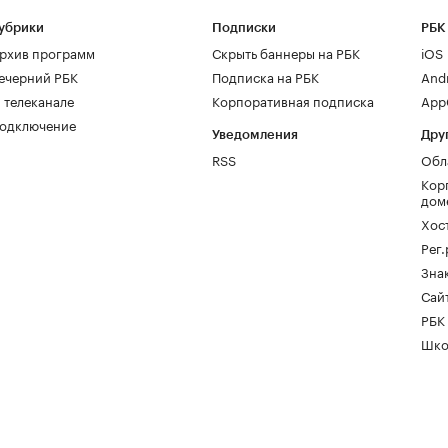
убрики
Подписки
РБК
рхив программ
Скрыть баннеры на РБК
iOS
ечерний РБК
Подписка на РБК
And
 телеканале
Корпоративная подписка
AppG
одключение
Уведомления
Дру
RSS
Обл
Кор
дом
Хос
Рег
Зна
Сайт
РБК
Шко