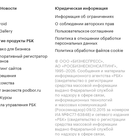
 Новости
Юридическая информация
Информация об ограничениях
roid
О соблюдении авторских прав
allery
Пользовательское соглашение
Политика в отношении обработки
гие продукты РБК
персональных данных
ако для бизнеса
Политика обработки файлов cookie
поративный регистратор
енов
© ООО «БИЗНЕСПРЕСС»,
АО «РОСБИЗНЕСКОНСАЛТИНГ»,
тинг сайтов
1995–2026
. Сообщения и материалы
.решения
информационного агентства «РБК»
(свидетельство о регистрации
комства
средства массовой информации
 знакомств podbor.ru
выдано Федеральной службой
по надзору в сфере связи,
 Курсы
информационных технологий
ла управления РБК
и массовых коммуникаций
(Роскомнадзор) 09.12.2015 за номером
ИА №ФС77-63848) и сетевого издания
«РБК» (свидетельство о регистрации
средства массовой информации
выдано Федеральной службой
по надзору в сфере связи,