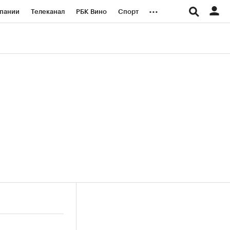
...
пании
Телеканал
РБК Вино
Спорт
ые проекты
Город
Стиль
Крипто
Спецпроекты СПб
логии и медиа
Финансы