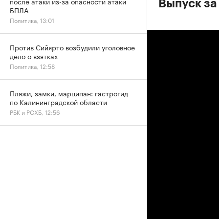
после атаки из-за опасности атаки
Выпуск за
БПЛА
Политика, 13:01
Против Сийярто возбудили уголовное
дело о взятках
Политика, 12:58
Пляжи, замки, марципан: гастрогид
по Калининградской области
РБК и РСХБ, 12:56