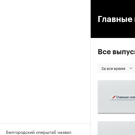
00
Главные 
Все выпу
За все время
Белгородский оперштаб назвал