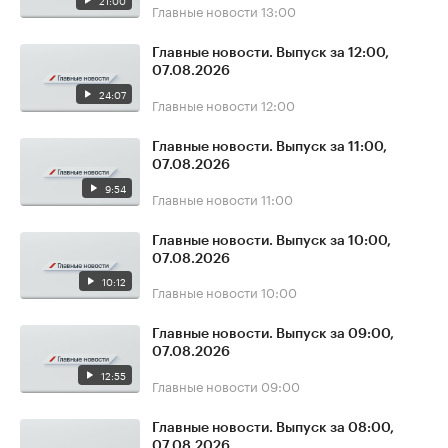
21:00
Главные новости
13:00
Главные новости. Выпуск за 12:00,
07.08.2026
24:07
Главные новости
12:00
Главные новости. Выпуск за 11:00,
07.08.2026
9:54
Главные новости
11:00
Главные новости. Выпуск за 10:00,
07.08.2026
10:12
Главные новости
10:00
Главные новости. Выпуск за 09:00,
07.08.2026
12:55
Главные новости
09:00
Главные новости. Выпуск за 08:00,
07.08.2026