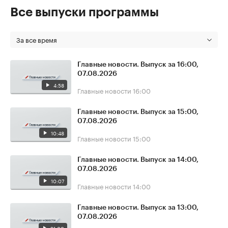
Все выпуски программы
За все время
Главные новости. Выпуск за 16:00,
07.08.2026
4:58
Главные новости
16:00
Главные новости. Выпуск за 15:00,
07.08.2026
10:48
Главные новости
15:00
Главные новости. Выпуск за 14:00,
07.08.2026
10:07
Главные новости
14:00
Главные новости. Выпуск за 13:00,
07.08.2026