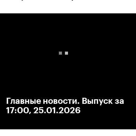
00:00
/
00:00
Главные новости. Выпуск за
17:00, 25.01.2026