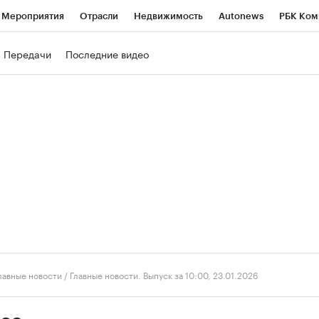
Мероприятия
Отрасли
Недвижимость
Autonews
РБК Ком
ние
РБК Курсы
РБК Life
Тренды
Визионеры
Национальн
Передачи
Последние видео
б
Исследования
Кредитные рейтинги
Франшизы
Газета
роверка контрагентов
Политика
Экономика
Бизнес
Техно
лавные новости
/
Главные новости. Выпуск за 10:00, 23.01.2026