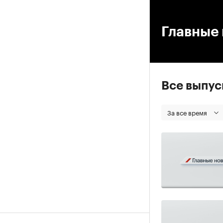
00
Главные 
Все выпу
За все время