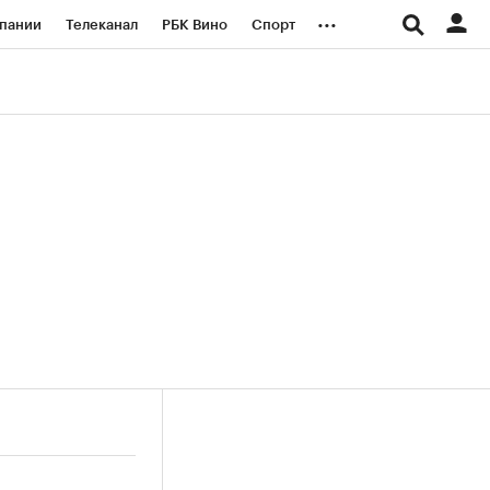
...
пании
Телеканал
РБК Вино
Спорт
ые проекты
Город
Стиль
Крипто
Спецпроекты СПб
логии и медиа
Финансы