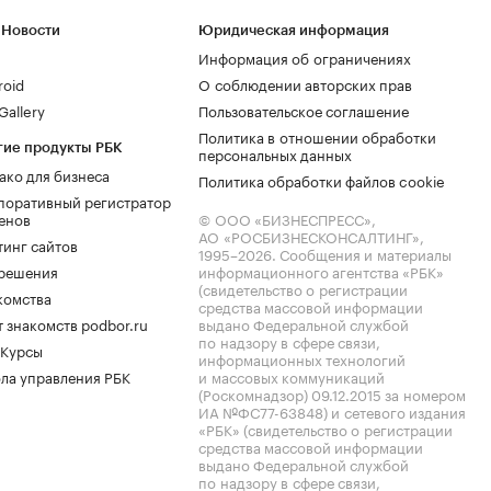
 Новости
Юридическая информация
Информация об ограничениях
roid
О соблюдении авторских прав
allery
Пользовательское соглашение
Политика в отношении обработки
гие продукты РБК
персональных данных
ако для бизнеса
Политика обработки файлов cookie
поративный регистратор
енов
© ООО «БИЗНЕСПРЕСС»,
АО «РОСБИЗНЕСКОНСАЛТИНГ»,
тинг сайтов
1995–2026
. Сообщения и материалы
.решения
информационного агентства «РБК»
(свидетельство о регистрации
комства
средства массовой информации
 знакомств podbor.ru
выдано Федеральной службой
по надзору в сфере связи,
 Курсы
информационных технологий
ла управления РБК
и массовых коммуникаций
(Роскомнадзор) 09.12.2015 за номером
ИА №ФС77-63848) и сетевого издания
«РБК» (свидетельство о регистрации
средства массовой информации
выдано Федеральной службой
по надзору в сфере связи,