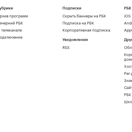
убрики
Подписки
РБК
рхив программ
Скрыть баннеры на РБК
iOS
ечерний РБК
Подписка на РБК
And
 телеканале
Корпоративная подписка
AppG
одключение
Уведомления
Дру
RSS
Обл
Кор
дом
Хос
Рег
Зна
Сайт
РБК
Шко