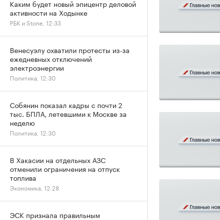
Каким будет новый эпицентр деловой
активности на Ходынке
РБК и Stone, 12:33
Венесуэлу охватили протесты из-за
ежедневных отключений
электроэнергии
Политика, 12:30
Собянин показал кадры с почти 2
тыс. БПЛА, летевшими к Москве за
неделю
Политика, 12:30
В Хакасии на отдельных АЗС
отменили ограничения на отпуск
топлива
Экономика, 12:28
ЭСК признала правильным