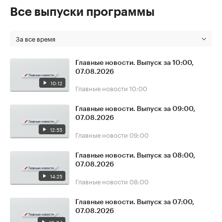
Все выпуски программы
За все время
Главные новости. Выпуск за 10:00,
07.08.2026
10:12
Главные новости
10:00
Главные новости. Выпуск за 09:00,
07.08.2026
12:55
Главные новости
09:00
Главные новости. Выпуск за 08:00,
07.08.2026
14:25
Главные новости
08:00
Главные новости. Выпуск за 07:00,
07.08.2026