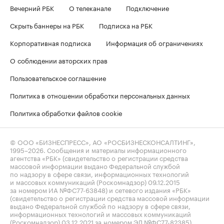
Вечерний РБК
О телеканале
Подключение
Скрыть баннеры на РБК
Подписка на РБК
Корпоративная подписка
Информация об ограничениях
О соблюдении авторских прав
Пользовательское соглашение
Политика в отношении обработки персональных данных
Политика обработки файлов cookie
© ООО «БИЗНЕСПРЕСС», АО «РОСБИЗНЕСКОНСАЛТИНГ»,
1995–2026
. Сообщения и материалы информационного
агентства «РБК» (свидетельство о регистрации средства
массовой информации выдано Федеральной службой
по надзору в сфере связи, информационных технологий
и массовых коммуникаций (Роскомнадзор) 09.12.2015
за номером ИА №ФС77-63848) и сетевого издания «РБК»
(свидетельство о регистрации средства массовой информации
выдано Федеральной службой по надзору в сфере связи,
информационных технологий и массовых коммуникаций
(Роскомнадзор) 03.12.2021 за номером ЭЛ №ФС77-82385)