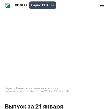
ВИДЕО
Видео
/
Передачи
/
Главные новости
/
Главные новости. Выпуск за 22:42, 21.01.2026
Выпуск за 21 января