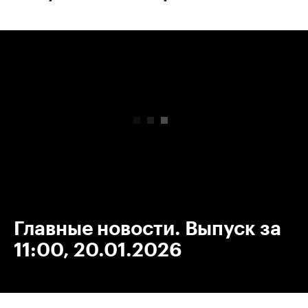
00:00
/
00:00
Главные новости. Выпуск за
11:00, 20.01.2026