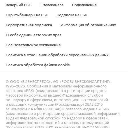
Вечерний РБК
О телеканале
Подключение
Скрыть баннеры на РБК
Подписка на РБК
Корпоративная подписка
Информация об ограничениях
О соблюдении авторских прав
Пользовательское соглашение
Политика в отношении обработки персональных данных
Политика обработки файлов cookie
© ООО «БИЗНЕСПРЕСС», АО «РОСБИЗНЕСКОНСАЛТИНГ»,
1995–2026
. Сообщения и материалы информационного
агентства «РБК» (свидетельство о регистрации средства
массовой информации выдано Федеральной службой
по надзору в сфере связи, информационных технологий
и массовых коммуникаций (Роскомнадзор) 09.12.2015
за номером ИА №ФС77-63848) и сетевого издания «РБК»
(свидетельство о регистрации средства массовой информации
выдано Федеральной службой по надзору в сфере связи,
информационных технологий и массовых коммуникаций
(Роскомнадзор) 03.12.2021 за номером ЭЛ №ФС77-82385)