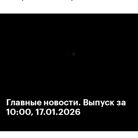
00:00
/
00:00
Главные новости. Выпуск за
10:00, 17.01.2026