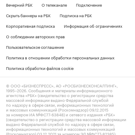
Вечерний РБК
О телеканале
Подключение
Скрыть баннеры на РБК
Подписка на РБК
Корпоративная подписка
Информация об ограничениях
О соблюдении авторских прав
Пользовательское соглашение
Политика в отношении обработки персональных данных
Политика обработки файлов cookie
© ООО «БИЗНЕСПРЕСС», АО «РОСБИЗНЕСКОНСАЛТИНГ»,
1995–2026
. Сообщения и материалы информационного
агентства «РБК» (свидетельство о регистрации средства
массовой информации выдано Федеральной службой
по надзору в сфере связи, информационных технологий
и массовых коммуникаций (Роскомнадзор) 09.12.2015
за номером ИА №ФС77-63848) и сетевого издания «РБК»
(свидетельство о регистрации средства массовой информации
выдано Федеральной службой по надзору в сфере связи,
информационных технологий и массовых коммуникаций
(Роскомнадзор) 03.12.2021 за номером ЭЛ №ФС77-82385)