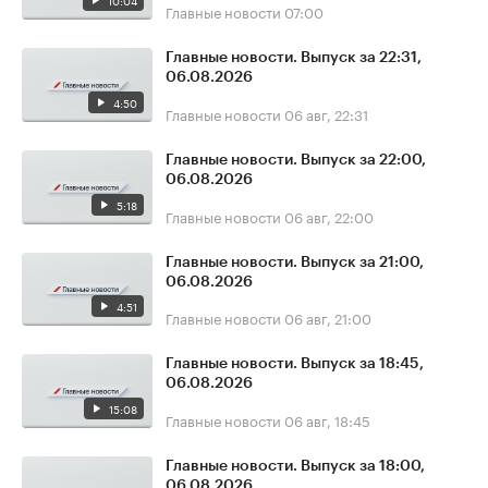
10:04
Главные новости
07:00
Главные новости. Выпуск за 22:31,
06.08.2026
4:50
Главные новости
06 авг, 22:31
Главные новости. Выпуск за 22:00,
06.08.2026
5:18
Главные новости
06 авг, 22:00
Главные новости. Выпуск за 21:00,
06.08.2026
4:51
Главные новости
06 авг, 21:00
Главные новости. Выпуск за 18:45,
06.08.2026
15:08
Главные новости
06 авг, 18:45
Главные новости. Выпуск за 18:00,
06.08.2026