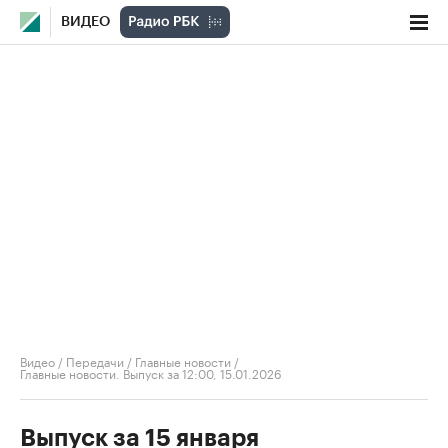
ВИДЕО
Видео
/
Передачи
/
Главные новости
/
Главные новости. Выпуск за 12:00, 15.01.2026
Выпуск за 15 января