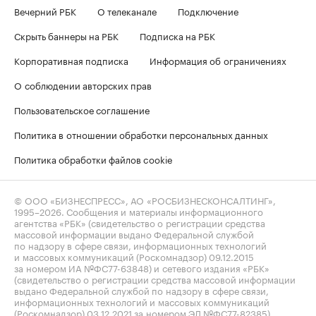
Вечерний РБК
О телеканале
Подключение
Скрыть баннеры на РБК
Подписка на РБК
Корпоративная подписка
Информация об ограничениях
О соблюдении авторских прав
Пользовательское соглашение
Политика в отношении обработки персональных данных
Политика обработки файлов cookie
© ООО «БИЗНЕСПРЕСС», АО «РОСБИЗНЕСКОНСАЛТИНГ»,
1995–2026
. Сообщения и материалы информационного
агентства «РБК» (свидетельство о регистрации средства
массовой информации выдано Федеральной службой
по надзору в сфере связи, информационных технологий
и массовых коммуникаций (Роскомнадзор) 09.12.2015
за номером ИА №ФС77-63848) и сетевого издания «РБК»
(свидетельство о регистрации средства массовой информации
выдано Федеральной службой по надзору в сфере связи,
информационных технологий и массовых коммуникаций
(Роскомнадзор) 03.12.2021 за номером ЭЛ №ФС77-82385)