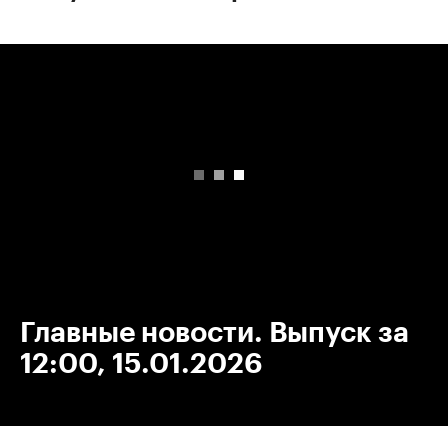
00:00
/
00:00
Главные новости. Выпуск за
12:00, 15.01.2026