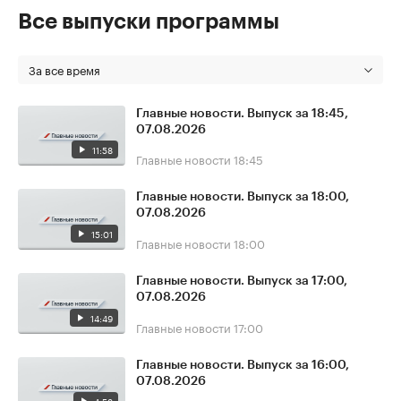
Все выпуски программы
За все время
Главные новости. Выпуск за 18:45,
07.08.2026
11:58
Главные новости
18:45
Главные новости. Выпуск за 18:00,
07.08.2026
15:01
Главные новости
18:00
Главные новости. Выпуск за 17:00,
07.08.2026
14:49
Главные новости
17:00
Главные новости. Выпуск за 16:00,
07.08.2026