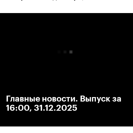
00:00
/
00:00
Главные новости. Выпуск за
16:00, 31.12.2025