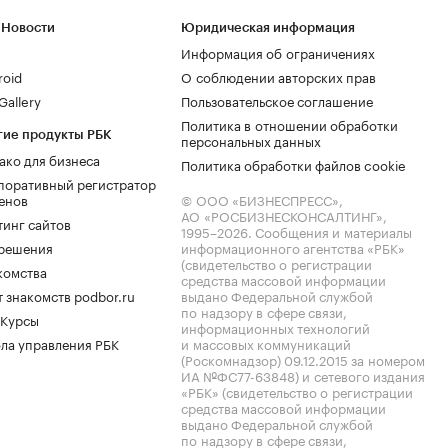
 Новости
Юридическая информация
Информация об ограничениях
roid
О соблюдении авторских прав
allery
Пользовательское соглашение
Политика в отношении обработки
гие продукты РБК
персональных данных
ако для бизнеса
Политика обработки файлов cookie
поративный регистратор
енов
© ООО «БИЗНЕСПРЕСС»,
АО «РОСБИЗНЕСКОНСАЛТИНГ»,
тинг сайтов
1995–2026
. Сообщения и материалы
.решения
информационного агентства «РБК»
(свидетельство о регистрации
комства
средства массовой информации
 знакомств podbor.ru
выдано Федеральной службой
по надзору в сфере связи,
 Курсы
информационных технологий
ла управления РБК
и массовых коммуникаций
(Роскомнадзор) 09.12.2015 за номером
ИА №ФС77-63848) и сетевого издания
«РБК» (свидетельство о регистрации
средства массовой информации
выдано Федеральной службой
по надзору в сфере связи,