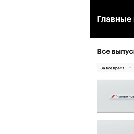
00
Главные 
Все выпу
За все время