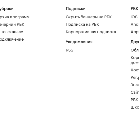
убрики
Подписки
РБК
рхив программ
Скрыть баннеры на РБК
iOS
ечерний РБК
Подписка на РБК
And
 телеканале
Корпоративная подписка
AppG
одключение
Уведомления
Дру
RSS
Обл
Кор
дом
Хос
Рег
Зна
Сайт
РБК
Шко