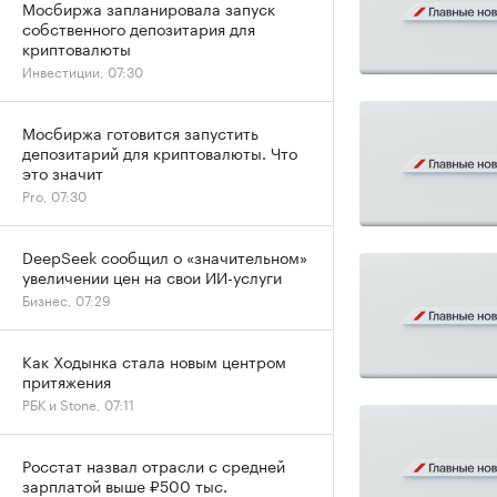
Мосбиржа запланировала запуск
собственного депозитария для
криптовалюты
Инвестиции, 07:30
Мосбиржа готовится запустить
депозитарий для криптовалюты. Что
это значит
Pro, 07:30
DeepSeek сообщил о «значительном»
увеличении цен на свои ИИ-услуги
Бизнес, 07:29
Как Ходынка стала новым центром
притяжения
РБК и Stone, 07:11
Росстат назвал отрасли с средней
зарплатой выше ₽500 тыс.