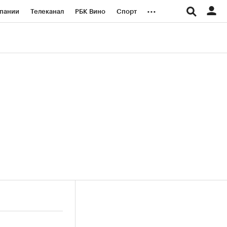
...
пании
Телеканал
РБК Вино
Спорт
ые проекты
Город
Стиль
Крипто
Спецпроекты СПб
логии и медиа
Финансы