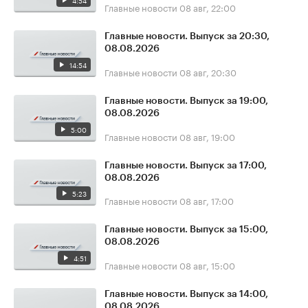
4:54
Главные новости
08 авг, 22:00
Главные новости. Выпуск за 20:30,
08.08.2026
14:54
Главные новости
08 авг, 20:30
Главные новости. Выпуск за 19:00,
08.08.2026
5:00
Главные новости
08 авг, 19:00
Главные новости. Выпуск за 17:00,
08.08.2026
5:23
Главные новости
08 авг, 17:00
Главные новости. Выпуск за 15:00,
08.08.2026
4:51
Главные новости
08 авг, 15:00
Главные новости. Выпуск за 14:00,
08.08.2026