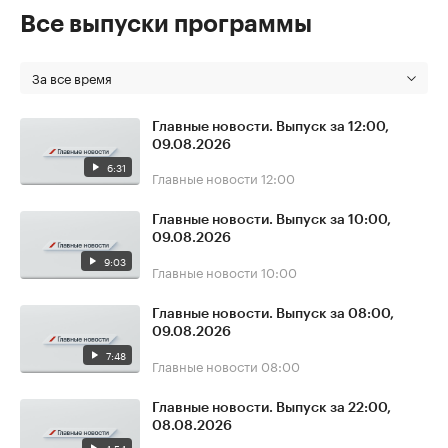
Все выпуски программы
За все время
Главные новости. Выпуск за 12:00,
09.08.2026
6:31
Главные новости
12:00
Главные новости. Выпуск за 10:00,
09.08.2026
9:03
Главные новости
10:00
Главные новости. Выпуск за 08:00,
09.08.2026
7:48
Главные новости
08:00
Главные новости. Выпуск за 22:00,
08.08.2026