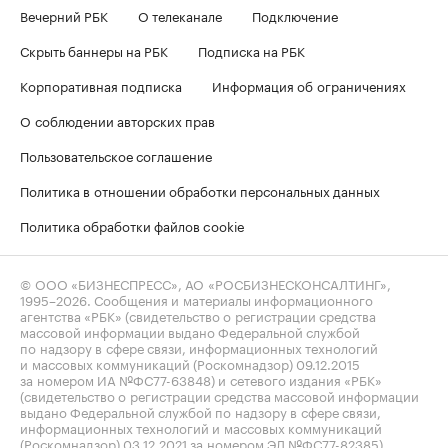
Вечерний РБК
О телеканале
Подключение
Скрыть баннеры на РБК
Подписка на РБК
Корпоративная подписка
Информация об ограничениях
О соблюдении авторских прав
Пользовательское соглашение
Политика в отношении обработки персональных данных
Политика обработки файлов cookie
© ООО «БИЗНЕСПРЕСС», АО «РОСБИЗНЕСКОНСАЛТИНГ»,
1995–2026
. Сообщения и материалы информационного
агентства «РБК» (свидетельство о регистрации средства
массовой информации выдано Федеральной службой
по надзору в сфере связи, информационных технологий
и массовых коммуникаций (Роскомнадзор) 09.12.2015
за номером ИА №ФС77-63848) и сетевого издания «РБК»
(свидетельство о регистрации средства массовой информации
выдано Федеральной службой по надзору в сфере связи,
информационных технологий и массовых коммуникаций
(Роскомнадзор) 03.12.2021 за номером ЭЛ №ФС77-82385)