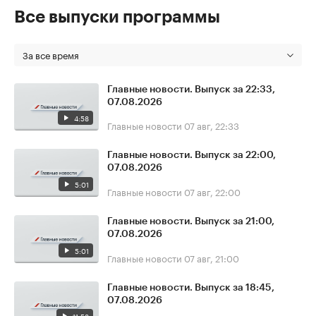
Все выпуски программы
За все время
Главные новости. Выпуск за 22:33,
07.08.2026
4:58
Главные новости
07 авг, 22:33
Главные новости. Выпуск за 22:00,
07.08.2026
5:01
Главные новости
07 авг, 22:00
Главные новости. Выпуск за 21:00,
07.08.2026
5:01
Главные новости
07 авг, 21:00
Главные новости. Выпуск за 18:45,
07.08.2026