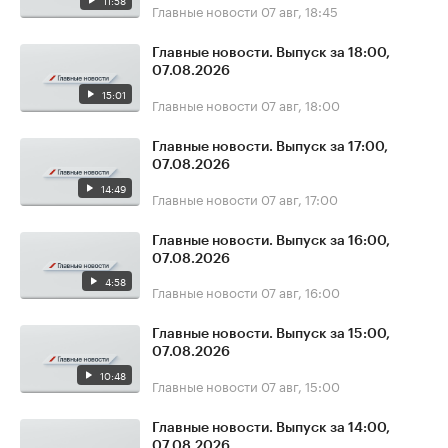
11:58
Главные новости
07 авг, 18:45
Главные новости. Выпуск за 18:00,
07.08.2026
15:01
Главные новости
07 авг, 18:00
Главные новости. Выпуск за 17:00,
07.08.2026
14:49
Главные новости
07 авг, 17:00
Главные новости. Выпуск за 16:00,
07.08.2026
4:58
Главные новости
07 авг, 16:00
Главные новости. Выпуск за 15:00,
07.08.2026
10:48
Главные новости
07 авг, 15:00
Главные новости. Выпуск за 14:00,
07.08.2026