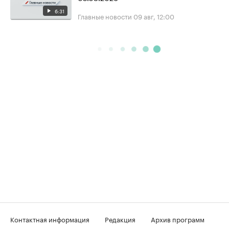
6:31
Главные новости
09 авг, 12:00
Контактная информация
Редакция
Архив программ