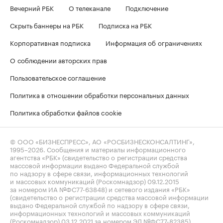
Вечерний РБК
О телеканале
Подключение
Скрыть баннеры на РБК
Подписка на РБК
Корпоративная подписка
Информация об ограничениях
О соблюдении авторских прав
Пользовательское соглашение
Политика в отношении обработки персональных данных
Политика обработки файлов cookie
© ООО «БИЗНЕСПРЕСС», АО «РОСБИЗНЕСКОНСАЛТИНГ»,
1995–2026
. Сообщения и материалы информационного
агентства «РБК» (свидетельство о регистрации средства
массовой информации выдано Федеральной службой
по надзору в сфере связи, информационных технологий
и массовых коммуникаций (Роскомнадзор) 09.12.2015
за номером ИА №ФС77-63848) и сетевого издания «РБК»
(свидетельство о регистрации средства массовой информации
выдано Федеральной службой по надзору в сфере связи,
информационных технологий и массовых коммуникаций
(Роскомнадзор) 03.12.2021 за номером ЭЛ №ФС77-82385)