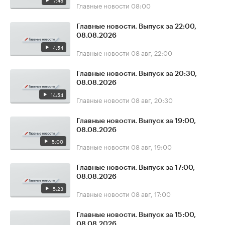
7:48
Главные новости
08:00
Главные новости. Выпуск за 22:00,
08.08.2026
4:54
Главные новости
08 авг, 22:00
Главные новости. Выпуск за 20:30,
08.08.2026
14:54
Главные новости
08 авг, 20:30
Главные новости. Выпуск за 19:00,
08.08.2026
5:00
Главные новости
08 авг, 19:00
Главные новости. Выпуск за 17:00,
08.08.2026
5:23
Главные новости
08 авг, 17:00
Главные новости. Выпуск за 15:00,
08.08.2026