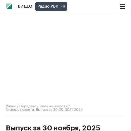
ВИДЕО
Видео
/
Передачи
/
Главные новости
/
Главные новости. Выпуск за 20:38, 30.11.2025
Выпуск за 30 ноября, 2025