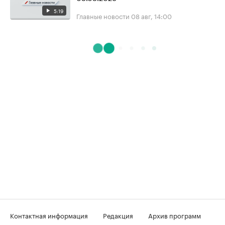
5:19
Главные новости
08 авг, 14:00
Контактная информация
Редакция
Архив программ