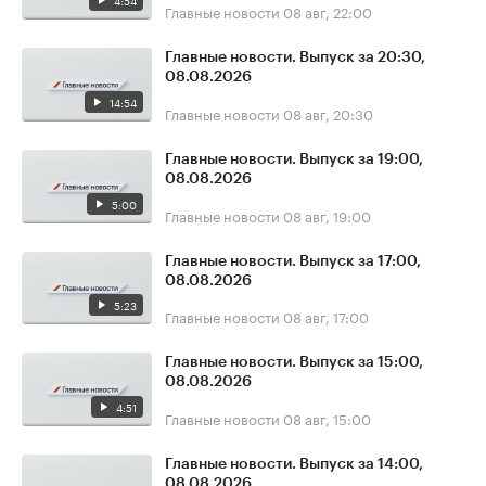
4:54
Главные новости
08 авг, 22:00
Главные новости. Выпуск за 20:30,
08.08.2026
14:54
Главные новости
08 авг, 20:30
Главные новости. Выпуск за 19:00,
08.08.2026
5:00
Главные новости
08 авг, 19:00
Главные новости. Выпуск за 17:00,
08.08.2026
5:23
Главные новости
08 авг, 17:00
Главные новости. Выпуск за 15:00,
08.08.2026
4:51
Главные новости
08 авг, 15:00
Главные новости. Выпуск за 14:00,
08.08.2026