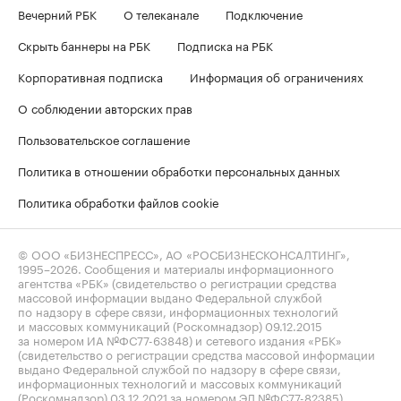
Вечерний РБК
О телеканале
Подключение
Скрыть баннеры на РБК
Подписка на РБК
Корпоративная подписка
Информация об ограничениях
О соблюдении авторских прав
Пользовательское соглашение
Политика в отношении обработки персональных данных
Политика обработки файлов cookie
© ООО «БИЗНЕСПРЕСС», АО «РОСБИЗНЕСКОНСАЛТИНГ»,
1995–2026
. Сообщения и материалы информационного
агентства «РБК» (свидетельство о регистрации средства
массовой информации выдано Федеральной службой
по надзору в сфере связи, информационных технологий
и массовых коммуникаций (Роскомнадзор) 09.12.2015
за номером ИА №ФС77-63848) и сетевого издания «РБК»
(свидетельство о регистрации средства массовой информации
выдано Федеральной службой по надзору в сфере связи,
информационных технологий и массовых коммуникаций
(Роскомнадзор) 03.12.2021 за номером ЭЛ №ФС77-82385)