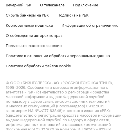
Вечерний РБК
О телеканале
Подключение
Скрыть баннеры на РБК
Подписка на РБК
Корпоративная подписка
Информация об ограничениях
О соблюдении авторских прав
Пользовательское соглашение
Политика в отношении обработки персональных данных
Политика обработки файлов cookie
© ООО «БИЗНЕСПРЕСС», АО «РОСБИЗНЕСКОНСАЛТИНГ»,
1995–2026
. Сообщения и материалы информационного
агентства «РБК» (свидетельство о регистрации средства
массовой информации выдано Федеральной службой
по надзору в сфере связи, информационных технологий
и массовых коммуникаций (Роскомнадзор) 09.12.2015
за номером ИА №ФС77-63848) и сетевого издания «РБК»
(свидетельство о регистрации средства массовой информации
выдано Федеральной службой по надзору в сфере связи,
информационных технологий и массовых коммуникаций
(Роскомнадзор) 03.12.2021 за номером ЭЛ №ФС77-82385)