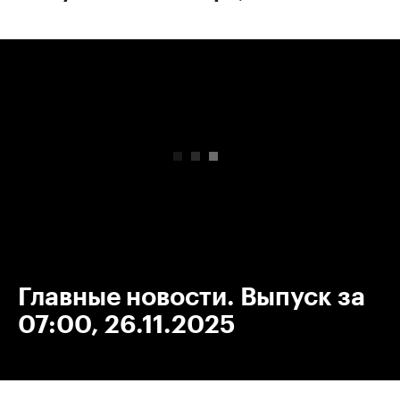
00:00
/
00:00
Главные новости. Выпуск за
07:00, 26.11.2025