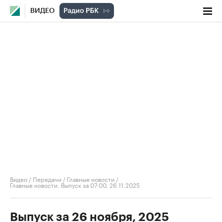
ВИДЕО
Видео
/
Передачи
/
Главные новости
/
Главные новости. Выпуск за 07:00, 26.11.2025
Выпуск за 26 ноября, 2025