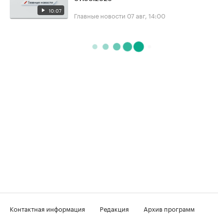
10:07
Главные новости
07 авг, 14:00
Контактная информация
Редакция
Архив программ