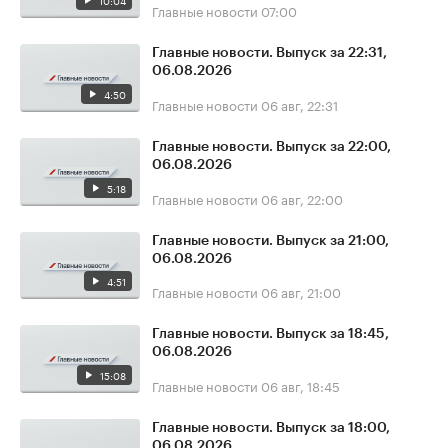
10:04
Главные новости
07:00
Главные новости. Выпуск за 22:31,
06.08.2026
4:50
Главные новости
06 авг, 22:31
Главные новости. Выпуск за 22:00,
06.08.2026
5:18
Главные новости
06 авг, 22:00
Главные новости. Выпуск за 21:00,
06.08.2026
4:51
Главные новости
06 авг, 21:00
Главные новости. Выпуск за 18:45,
06.08.2026
15:08
Главные новости
06 авг, 18:45
Главные новости. Выпуск за 18:00,
06.08.2026