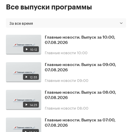
Все выпуски программы
За все время
Главные новости. Выпуск за 10:00,
07.08.2026
10:12
Главные новости
10:00
Главные новости. Выпуск за 09:00,
07.08.2026
12:55
Главные новости
09:00
Главные новости. Выпуск за 08:00,
07.08.2026
14:25
Главные новости
08:00
Главные новости. Выпуск за 07:00,
07.08.2026