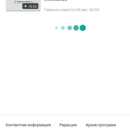
15:03
Главные новости
06 авг, 18:00
Контактная информация
Редакция
Архив программ