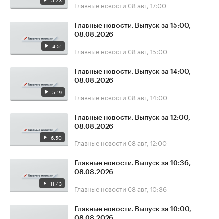
5:23
Главные новости
08 авг, 17:00
Главные новости. Выпуск за 15:00,
08.08.2026
4:51
Главные новости
08 авг, 15:00
Главные новости. Выпуск за 14:00,
08.08.2026
5:19
Главные новости
08 авг, 14:00
Главные новости. Выпуск за 12:00,
08.08.2026
6:50
Главные новости
08 авг, 12:00
Главные новости. Выпуск за 10:36,
08.08.2026
11:43
Главные новости
08 авг, 10:36
Главные новости. Выпуск за 10:00,
08.08.2026