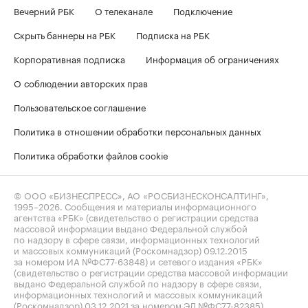
Вечерний РБК
О телеканале
Подключение
Скрыть баннеры на РБК
Подписка на РБК
Корпоративная подписка
Информация об ограничениях
О соблюдении авторских прав
Пользовательское соглашение
Политика в отношении обработки персональных данных
Политика обработки файлов cookie
© ООО «БИЗНЕСПРЕСС», АО «РОСБИЗНЕСКОНСАЛТИНГ»,
1995–2026
. Сообщения и материалы информационного
агентства «РБК» (свидетельство о регистрации средства
массовой информации выдано Федеральной службой
по надзору в сфере связи, информационных технологий
и массовых коммуникаций (Роскомнадзор) 09.12.2015
за номером ИА №ФС77-63848) и сетевого издания «РБК»
(свидетельство о регистрации средства массовой информации
выдано Федеральной службой по надзору в сфере связи,
информационных технологий и массовых коммуникаций
(Роскомнадзор) 03.12.2021 за номером ЭЛ №ФС77-82385)