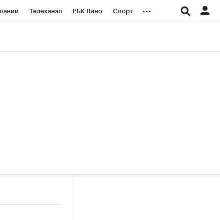
...
пании
Телеканал
РБК Вино
Спорт
ые проекты
Город
Стиль
Крипто
Спецпроекты СПб
логии и медиа
Финансы