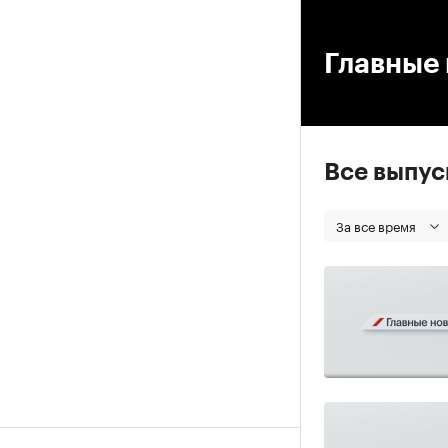
00
Главные 
Все выпу
За все время