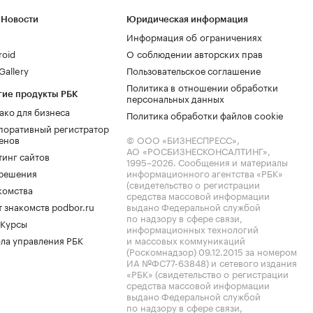
 Новости
Юридическая информация
Информация об ограничениях
roid
О соблюдении авторских прав
allery
Пользовательское соглашение
Политика в отношении обработки
гие продукты РБК
персональных данных
ако для бизнеса
Политика обработки файлов cookie
поративный регистратор
енов
© ООО «БИЗНЕСПРЕСС»,
АО «РОСБИЗНЕСКОНСАЛТИНГ»,
тинг сайтов
1995–2026
. Сообщения и материалы
.решения
информационного агентства «РБК»
(свидетельство о регистрации
комства
средства массовой информации
 знакомств podbor.ru
выдано Федеральной службой
по надзору в сфере связи,
 Курсы
информационных технологий
ла управления РБК
и массовых коммуникаций
(Роскомнадзор) 09.12.2015 за номером
ИА №ФС77-63848) и сетевого издания
«РБК» (свидетельство о регистрации
средства массовой информации
выдано Федеральной службой
по надзору в сфере связи,