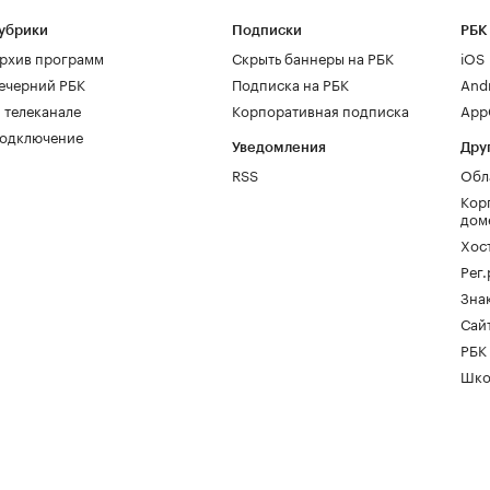
убрики
Подписки
РБК
рхив программ
Скрыть баннеры на РБК
iOS
ечерний РБК
Подписка на РБК
And
 телеканале
Корпоративная подписка
AppG
одключение
Уведомления
Дру
RSS
Обл
Кор
дом
Хос
Рег
Зна
Сайт
РБК
Шко