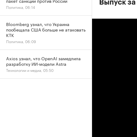
пакет санкций против России
Выпуск за
Политика, 06:14
Bloomberg узнал, что Украина
пообещала США больше не атаковать
КТК
Политика, 06:09
Axios узнал, что OpenAI замедлила
разработку ИИ-модели Astra
Технологии и медиа, 05:50