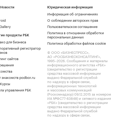
 Новости
Юридическая информация
Информация об ограничениях
roid
О соблюдении авторских прав
allery
Пользовательское соглашение
Политика в отношении обработки
гие продукты РБК
персональных данных
ако для бизнеса
Политика обработки файлов cookie
поративный регистратор
енов
© ООО «БИЗНЕСПРЕСС»,
АО «РОСБИЗНЕСКОНСАЛТИНГ»,
тинг сайтов
1995–2026
. Сообщения и материалы
.решения
информационного агентства «РБК»
(свидетельство о регистрации
комства
средства массовой информации
 знакомств podbor.ru
выдано Федеральной службой
по надзору в сфере связи,
 Курсы
информационных технологий
ла управления РБК
и массовых коммуникаций
(Роскомнадзор) 09.12.2015 за номером
ИА №ФС77-63848) и сетевого издания
«РБК» (свидетельство о регистрации
средства массовой информации
выдано Федеральной службой
по надзору в сфере связи,