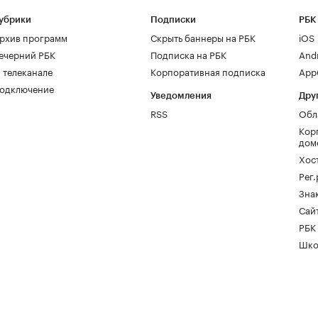
убрики
Подписки
РБК
рхив программ
Скрыть баннеры на РБК
iOS
ечерний РБК
Подписка на РБК
And
 телеканале
Корпоративная подписка
AppG
одключение
Уведомления
Дру
RSS
Обл
Кор
дом
Хос
Рег
Зна
Сайт
РБК
Шко