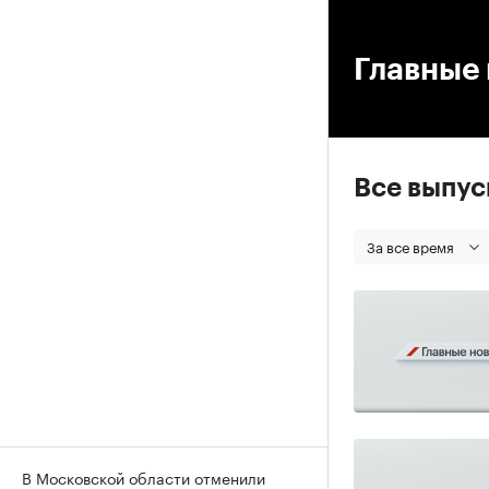
00
Главные 
Все выпу
За все время
В Московской области отменили