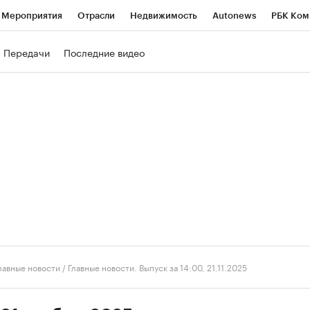
Мероприятия
Отрасли
Недвижимость
Autonews
РБК Ком
ние
РБК Курсы
РБК Life
Тренды
Визионеры
Национальн
Передачи
Последние видео
б
Исследования
Кредитные рейтинги
Франшизы
Газета
роверка контрагентов
Политика
Экономика
Бизнес
Техно
лавные новости
/
Главные новости. Выпуск за 14:00, 21.11.2025