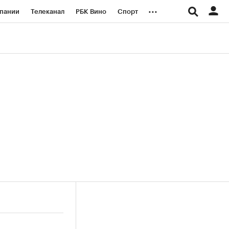
...
пании
Телеканал
РБК Вино
Спорт
ые проекты
Город
Стиль
Крипто
Спецпроекты СПб
логии и медиа
Финансы