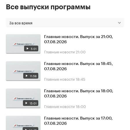
Все выпуски программы
За все время
Главные новости. Выпуск за 21:00,
07.08.2026
5:01
Главные новости
21:00
Главные новости. Выпуск за 18:45,
07.08.2026
11:58
Главные новости
18:45
Главные новости. Выпуск за 18:00,
07.08.2026
15:01
Главные новости
18:00
Главные новости. Выпуск за 17:00,
07.08.2026