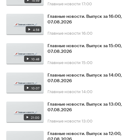
14:49
Главные новости
17:00
Главные новости. Выпуск за 16:00,
07.08.2026
4:58
Главные новости
16:00
Главные новости. Выпуск за 15:00,
07.08.2026
10:48
Главные новости
15:00
Главные новости. Выпуск за 14:00,
07.08.2026
10:07
Главные новости
14:00
Главные новости. Выпуск за 13:00,
07.08.2026
21:00
Главные новости
13:00
Главные новости. Выпуск за 12:00,
07.08.2026