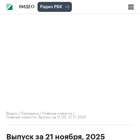
ВИДЕО
Видео
/
Передачи
/
Главные новости
/
Главные новости. Выпуск за 11:00, 21.11.2025
Выпуск за 21 ноября, 2025