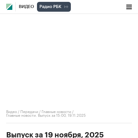
ВИДЕО
Видео
/
Передачи
/
Главные новости
/
Главные новости. Выпуск за 15:00, 19.11.2025
Выпуск за 19 ноября, 2025