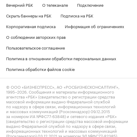
Вечерний РБК
О телеканале
Подключение
Скрыть баннеры на РБК
Подписка на РБК
Корпоративная подписка
Информация об ограничениях
О соблюдении авторских прав
Пользовательское соглашение
Политика в отношении обработки персональных данных
Политика обработки файлов cookie
© ООО «БИЗНЕСПРЕСС», АО «РОСБИЗНЕСКОНСАЛТИНГ»,
1995–2026
. Сообщения и материалы информационного
агентства «РБК» (свидетельство о регистрации средства
массовой информации выдано Федеральной службой
по надзору в сфере связи, информационных технологий
и массовых коммуникаций (Роскомнадзор) 09.12.2015
за номером ИА №ФС77-63848) и сетевого издания «РБК»
(свидетельство о регистрации средства массовой информации
выдано Федеральной службой по надзору в сфере связи,
информационных технологий и массовых коммуникаций
(Роскомнадзор) 03.12.2021 за номером ЭЛ №ФС77-82385)