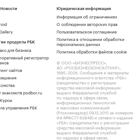
 Новости
Юридическая информация
Информация об ограничениях
roid
О соблюдении авторских прав
allery
Пользовательское соглашение
Политика в отношении обработки
гие продукты РБК
персональных данных
ако для бизнеса
Политика обработки файлов cookie
поративный регистратор
енов
© ООО «БИЗНЕСПРЕСС»,
АО «РОСБИЗНЕСКОНСАЛТИНГ»,
тинг сайтов
1995–2026
. Сообщения и материалы
.решения
информационного агентства «РБК»
(свидетельство о регистрации
комства
средства массовой информации
 знакомств podbor.ru
выдано Федеральной службой
по надзору в сфере связи,
 Курсы
информационных технологий
ла управления РБК
и массовых коммуникаций
(Роскомнадзор) 09.12.2015 за номером
ИА №ФС77-63848) и сетевого издания
«РБК» (свидетельство о регистрации
средства массовой информации
выдано Федеральной службой
по надзору в сфере связи,