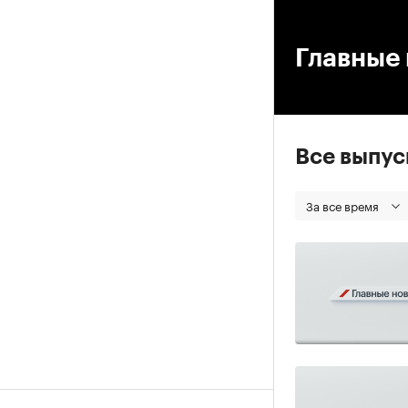
00
Главные 
Все выпу
За все время