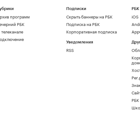
убрики
Подписки
РБК
рхив программ
Скрыть баннеры на РБК
iOS
ечерний РБК
Подписка на РБК
And
 телеканале
Корпоративная подписка
AppG
одключение
Уведомления
Дру
RSS
Обл
Кор
дом
Хос
Рег
Зна
Сайт
РБК
Шко