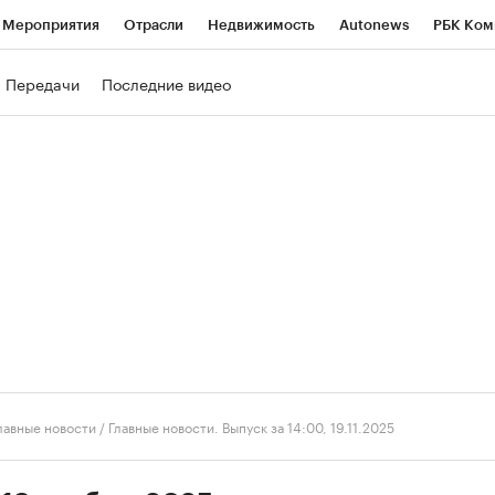
Мероприятия
Отрасли
Недвижимость
Autonews
РБК Ком
ние
РБК Курсы
РБК Life
Тренды
Визионеры
Национальн
Передачи
Последние видео
б
Исследования
Кредитные рейтинги
Франшизы
Газета
роверка контрагентов
Политика
Экономика
Бизнес
Техно
лавные новости
/
Главные новости. Выпуск за 14:00, 19.11.2025