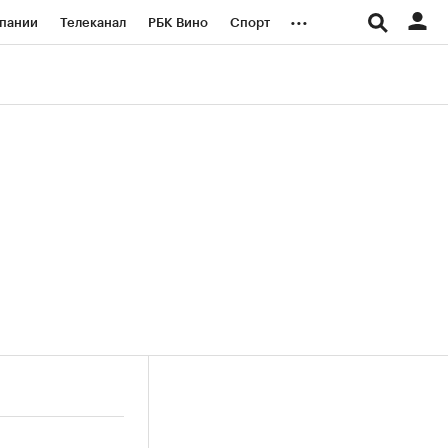
...
пании
Телеканал
РБК Вино
Спорт
ые проекты
Город
Стиль
Крипто
Спецпроекты СПб
логии и медиа
Финансы