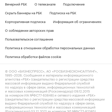
Вечерний РБК
О телеканале
Подключение
Скрыть баннеры на РБК
Подписка на РБК
Корпоративная подписка
Информация об ограничениях
О соблюдении авторских прав
Пользовательское соглашение
Политика в отношении обработки персональных данных
Политика обработки файлов cookie
© ООО «БИЗНЕСПРЕСС», АО «РОСБИЗНЕСКОНСАЛТИНГ»,
1995–2026
. Сообщения и материалы информационного
агентства «РБК» (свидетельство о регистрации средства
массовой информации выдано Федеральной службой
по надзору в сфере связи, информационных технологий
и массовых коммуникаций (Роскомнадзор) 09.12.2015
за номером ИА №ФС77-63848) и сетевого издания «РБК»
(свидетельство о регистрации средства массовой информации
выдано Федеральной службой по надзору в сфере связи,
информационных технологий и массовых коммуникаций
(Роскомнадзор) 03.12.2021 за номером ЭЛ №ФС77-82385)