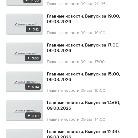
14:00
Главные новости
09 авг, 20:35
Главные новости. Выпуск за 19:00,
09.08.2026
5:12
Главные новости
09 авг, 19:00
Главные новости. Выпуск за 17:00,
09.08.2026
5:03
Главные новости
09 авг, 17:00
Главные новости. Выпуск за 15:00,
09.08.2026
5:04
Главные новости
09 авг, 15:00
Главные новости. Выпуск за 14:00,
09.08.2026
5:07
Главные новости
09 авг, 14:00
Главные новости. Выпуск за 12:00,
09.08.2026