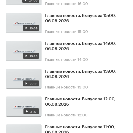
24:06
Главные новости
16:00
Главные новости. Выпуск за 15:00,
06.08.2026
10:39
Главные новости
15:00
Главные новости. Выпуск за 14:00,
06.08.2026
10:23
Главные новости
14:00
Главные новости. Выпуск за 13:00,
06.08.2026
20:21
Главные новости
13:00
Главные новости. Выпуск за 12:00,
06.08.2026
21:01
Главные новости
12:00
Главные новости. Выпуск за 11:00,
06.08.2026