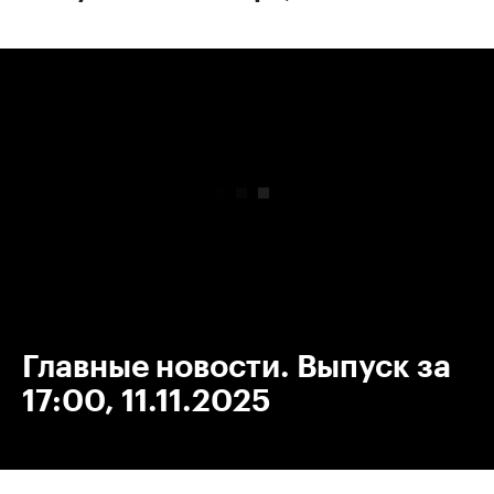
00:00
/
00:00
Главные новости. Выпуск за
17:00, 11.11.2025