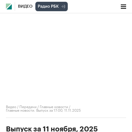
ВИДЕО
Видео
/
Передачи
/
Главные новости
/
Главные новости. Выпуск за 17:00, 11.11.2025
Выпуск за 11 ноября, 2025