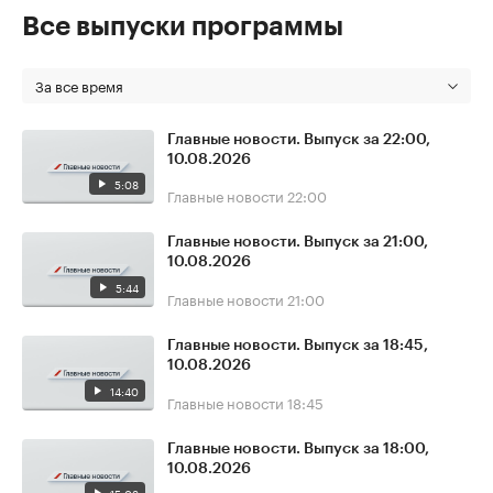
Все выпуски программы
За все время
Главные новости. Выпуск за 22:00,
10.08.2026
5:08
Главные новости
22:00
Главные новости. Выпуск за 21:00,
10.08.2026
5:44
Главные новости
21:00
Главные новости. Выпуск за 18:45,
10.08.2026
14:40
Главные новости
18:45
Главные новости. Выпуск за 18:00,
10.08.2026