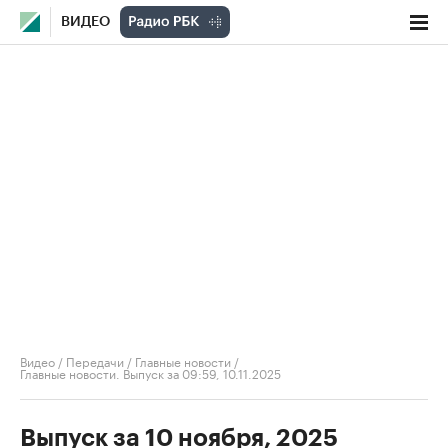
ВИДЕО
Видео
/
Передачи
/
Главные новости
/
Главные новости. Выпуск за 09:59, 10.11.2025
Выпуск за 10 ноября, 2025