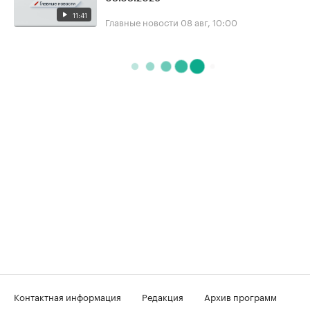
11:41
Главные новости
08 авг, 10:00
Контактная информация
Редакция
Архив программ