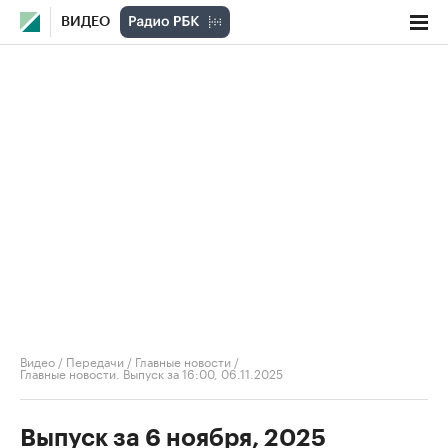
ВИДЕО
Видео
/
Передачи
/
Главные новости
/
Главные новости. Выпуск за 16:00, 06.11.2025
Выпуск за 6 ноября, 2025