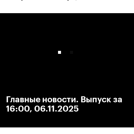
00:00
/
00:00
Главные новости. Выпуск за
16:00, 06.11.2025