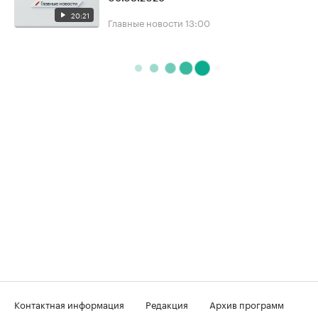
20:21
Главные новости
13:00
Контактная информация
Редакция
Архив программ