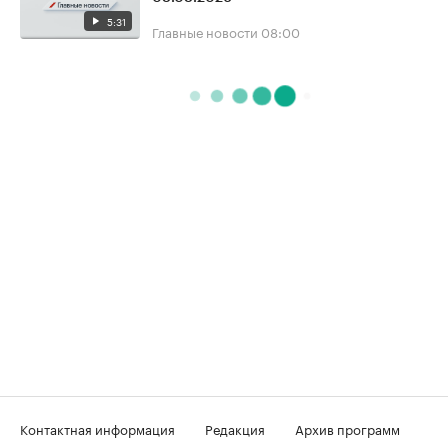
5:31
Главные новости
08:00
Контактная информация
Редакция
Архив программ