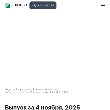
ВИДЕО
Видео
/
Передачи
/
Главные новости
/
Главные новости. Выпуск за 14:00, 04.11.2025
Выпуск за 4 ноября, 2025