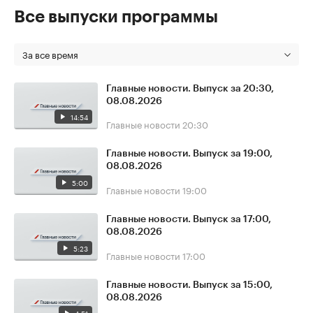
Все выпуски программы
За все время
Главные новости. Выпуск за 20:30,
08.08.2026
14:54
Главные новости
20:30
Главные новости. Выпуск за 19:00,
08.08.2026
5:00
Главные новости
19:00
Главные новости. Выпуск за 17:00,
08.08.2026
5:23
Главные новости
17:00
Главные новости. Выпуск за 15:00,
08.08.2026