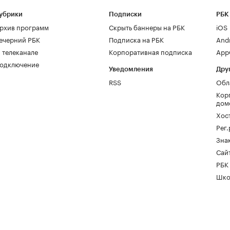
убрики
Подписки
РБК
рхив программ
Скрыть баннеры на РБК
iOS
ечерний РБК
Подписка на РБК
And
 телеканале
Корпоративная подписка
AppG
одключение
Уведомления
Дру
RSS
Обл
Кор
дом
Хос
Рег
Зна
Сайт
РБК
Шко