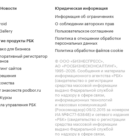
 Новости
Юридическая информация
Информация об ограничениях
roid
О соблюдении авторских прав
allery
Пользовательское соглашение
Политика в отношении обработки
гие продукты РБК
персональных данных
ако для бизнеса
Политика обработки файлов cookie
поративный регистратор
енов
© ООО «БИЗНЕСПРЕСС»,
АО «РОСБИЗНЕСКОНСАЛТИНГ»,
тинг сайтов
1995–2026
. Сообщения и материалы
.решения
информационного агентства «РБК»
(свидетельство о регистрации
комства
средства массовой информации
 знакомств podbor.ru
выдано Федеральной службой
по надзору в сфере связи,
 Курсы
информационных технологий
ла управления РБК
и массовых коммуникаций
(Роскомнадзор) 09.12.2015 за номером
ИА №ФС77-63848) и сетевого издания
«РБК» (свидетельство о регистрации
средства массовой информации
выдано Федеральной службой
по надзору в сфере связи,