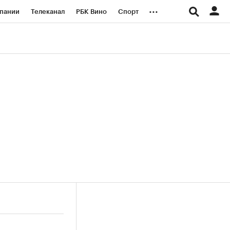
...
пании
Телеканал
РБК Вино
Спорт
ые проекты
Город
Стиль
Крипто
Спецпроекты СПб
логии и медиа
Финансы