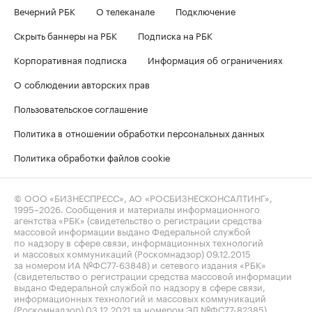
Вечерний РБК
О телеканале
Подключение
Скрыть баннеры на РБК
Подписка на РБК
Корпоративная подписка
Информация об ограничениях
О соблюдении авторских прав
Пользовательское соглашение
Политика в отношении обработки персональных данных
Политика обработки файлов cookie
© ООО «БИЗНЕСПРЕСС», АО «РОСБИЗНЕСКОНСАЛТИНГ»,
1995–2026
. Сообщения и материалы информационного
агентства «РБК» (свидетельство о регистрации средства
массовой информации выдано Федеральной службой
по надзору в сфере связи, информационных технологий
и массовых коммуникаций (Роскомнадзор) 09.12.2015
за номером ИА №ФС77-63848) и сетевого издания «РБК»
(свидетельство о регистрации средства массовой информации
выдано Федеральной службой по надзору в сфере связи,
информационных технологий и массовых коммуникаций
(Роскомнадзор) 03.12.2021 за номером ЭЛ №ФС77-82385)