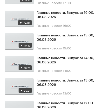
9:56
Главные новости
17:00
Главные новости. Выпуск за 16:00,
06.08.2026
24:06
Главные новости
16:00
Главные новости. Выпуск за 15:00,
06.08.2026
10:39
Главные новости
15:00
Главные новости. Выпуск за 14:00,
06.08.2026
10:23
Главные новости
14:00
Главные новости. Выпуск за 13:00,
06.08.2026
20:21
Главные новости
13:00
Главные новости. Выпуск за 12:00,
06.08.2026