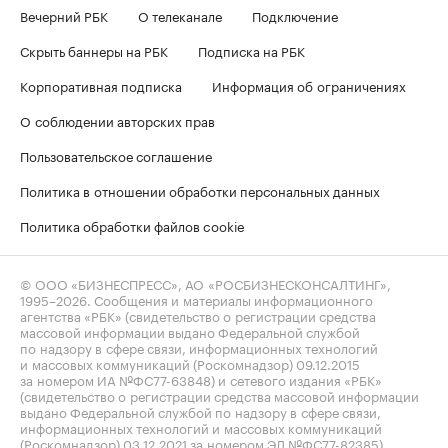
Вечерний РБК
О телеканале
Подключение
Скрыть баннеры на РБК
Подписка на РБК
Корпоративная подписка
Информация об ограничениях
О соблюдении авторских прав
Пользовательское соглашение
Политика в отношении обработки персональных данных
Политика обработки файлов cookie
© ООО «БИЗНЕСПРЕСС», АО «РОСБИЗНЕСКОНСАЛТИНГ»,
1995–2026
. Сообщения и материалы информационного
агентства «РБК» (свидетельство о регистрации средства
массовой информации выдано Федеральной службой
по надзору в сфере связи, информационных технологий
и массовых коммуникаций (Роскомнадзор) 09.12.2015
за номером ИА №ФС77-63848) и сетевого издания «РБК»
(свидетельство о регистрации средства массовой информации
выдано Федеральной службой по надзору в сфере связи,
информационных технологий и массовых коммуникаций
(Роскомнадзор) 03.12.2021 за номером ЭЛ №ФС77-82385)