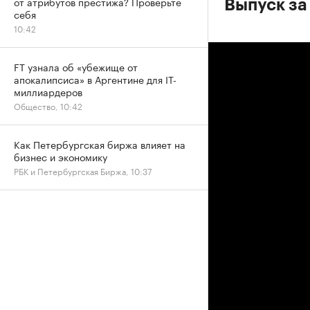
от атрибутов престижа? Проверьте
Выпуск за
себя
10:42
FT узнала об «убежище от
апокалипсиса» в Аргентине для IT-
миллиардеров
Общество, 10:42
Как Петербургская биржа влияет на
бизнес и экономику
РБК и Петербургская Биржа, 10:37