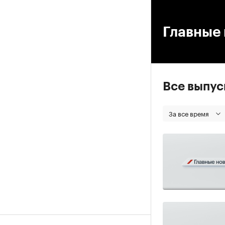
00
Главные 
Все выпу
За все время