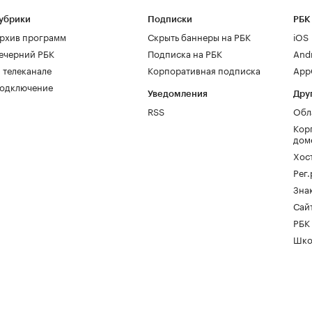
убрики
Подписки
РБК
рхив программ
Скрыть баннеры на РБК
iOS
ечерний РБК
Подписка на РБК
And
 телеканале
Корпоративная подписка
AppG
одключение
Уведомления
Дру
RSS
Обл
Кор
дом
Хос
Рег
Зна
Сайт
РБК
Шко