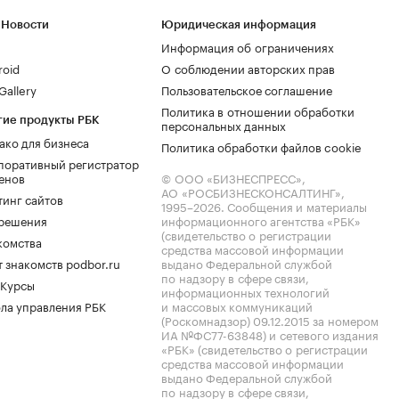
 Новости
Юридическая информация
Информация об ограничениях
roid
О соблюдении авторских прав
allery
Пользовательское соглашение
Политика в отношении обработки
гие продукты РБК
персональных данных
ако для бизнеса
Политика обработки файлов cookie
поративный регистратор
енов
© ООО «БИЗНЕСПРЕСС»,
АО «РОСБИЗНЕСКОНСАЛТИНГ»,
тинг сайтов
1995–2026
. Сообщения и материалы
.решения
информационного агентства «РБК»
(свидетельство о регистрации
комства
средства массовой информации
 знакомств podbor.ru
выдано Федеральной службой
по надзору в сфере связи,
 Курсы
информационных технологий
ла управления РБК
и массовых коммуникаций
(Роскомнадзор) 09.12.2015 за номером
ИА №ФС77-63848) и сетевого издания
«РБК» (свидетельство о регистрации
средства массовой информации
выдано Федеральной службой
по надзору в сфере связи,