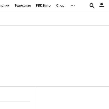
...
пании
Телеканал
РБК Вино
Спорт
ые проекты
Город
Стиль
Крипто
Спецпроекты СПб
логии и медиа
Финансы