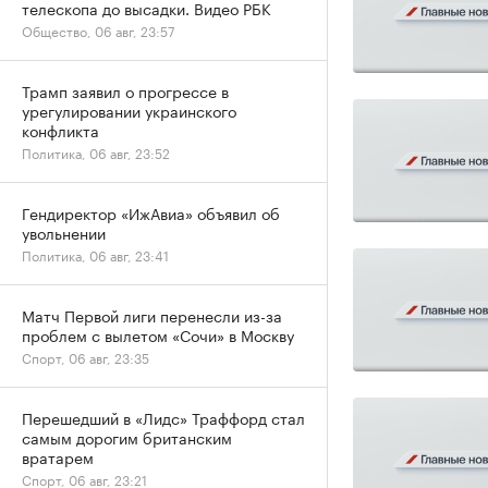
телескопа до высадки. Видео РБК
Общество, 06 авг, 23:57
Трамп заявил о прогрессе в
урегулировании украинского
конфликта
Политика, 06 авг, 23:52
Гендиректор «ИжАвиа» объявил об
увольнении
Политика, 06 авг, 23:41
Матч Первой лиги перенесли из-за
проблем с вылетом «Сочи» в Москву
Спорт, 06 авг, 23:35
Перешедший в «Лидс» Траффорд стал
самым дорогим британским
вратарем
Спорт, 06 авг, 23:21