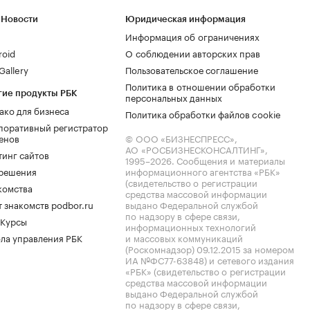
 Новости
Юридическая информация
Информация об ограничениях
roid
О соблюдении авторских прав
allery
Пользовательское соглашение
Политика в отношении обработки
гие продукты РБК
персональных данных
ако для бизнеса
Политика обработки файлов cookie
поративный регистратор
енов
© ООО «БИЗНЕСПРЕСС»,
АО «РОСБИЗНЕСКОНСАЛТИНГ»,
тинг сайтов
1995–2026
. Сообщения и материалы
.решения
информационного агентства «РБК»
(свидетельство о регистрации
комства
средства массовой информации
 знакомств podbor.ru
выдано Федеральной службой
по надзору в сфере связи,
 Курсы
информационных технологий
ла управления РБК
и массовых коммуникаций
(Роскомнадзор) 09.12.2015 за номером
ИА №ФС77-63848) и сетевого издания
«РБК» (свидетельство о регистрации
средства массовой информации
выдано Федеральной службой
по надзору в сфере связи,