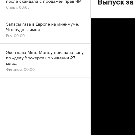
после скандала с продажей прав ЧМ
Выпуск за
Спорт, 00:05
Запасы газа в Европе на минимуме.
Что будет зимой
Pro, 00:00
Экс-глава Mind Money признала вину
по «делу брокеров» о хищении ₽7
млрд
Финансы, 00:00