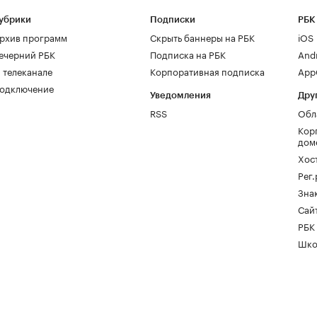
убрики
Подписки
РБК
рхив программ
Скрыть баннеры на РБК
iOS
ечерний РБК
Подписка на РБК
And
 телеканале
Корпоративная подписка
AppG
одключение
Уведомления
Дру
RSS
Обл
Кор
дом
Хос
Рег
Зна
Сайт
РБК
Шко