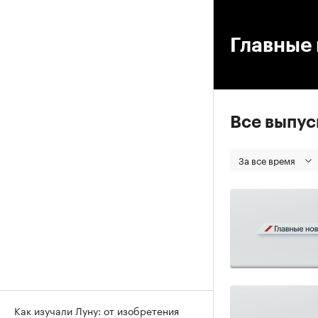
00
Главные 
Все выпу
За все время
Как изучали Луну: от изобретения