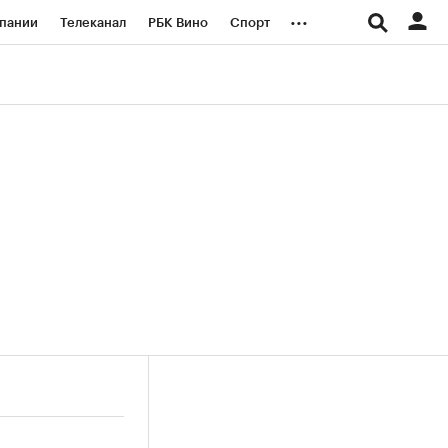
...
пании
Телеканал
РБК Вино
Спорт
ые проекты
Город
Стиль
Крипто
Спецпроекты СПб
логии и медиа
Финансы