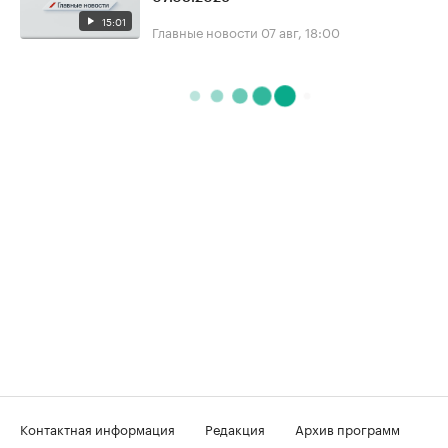
15:01
Главные новости
07 авг, 18:00
Контактная информация
Редакция
Архив программ