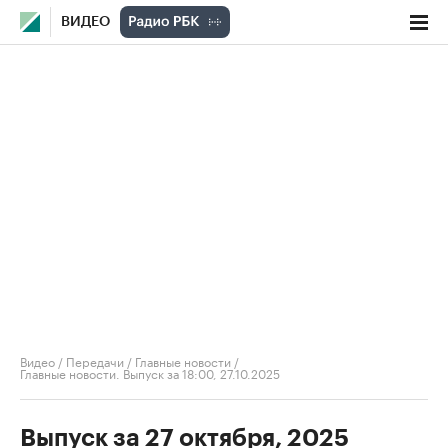
ВИДЕО
Видео
/
Передачи
/
Главные новости
/
Главные новости. Выпуск за 18:00, 27.10.2025
Выпуск за 27 октября, 2025