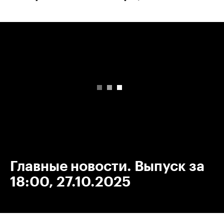
00:00
/
00:00
Главные новости. Выпуск за
18:00, 27.10.2025