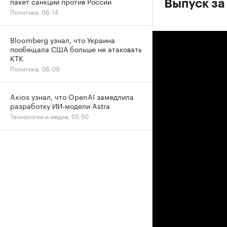
пакет санкций против России
Выпуск за
Политика, 06:14
Bloomberg узнал, что Украина
пообещала США больше не атаковать
КТК
Политика, 06:09
Axios узнал, что OpenAI замедлила
разработку ИИ-модели Astra
Технологии и медиа, 05:50