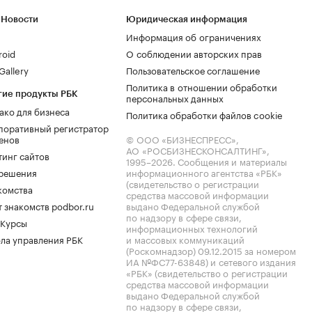
 Новости
Юридическая информация
Информация об ограничениях
roid
О соблюдении авторских прав
allery
Пользовательское соглашение
Политика в отношении обработки
гие продукты РБК
персональных данных
ако для бизнеса
Политика обработки файлов cookie
поративный регистратор
енов
© ООО «БИЗНЕСПРЕСС»,
АО «РОСБИЗНЕСКОНСАЛТИНГ»,
тинг сайтов
1995–2026
. Сообщения и материалы
.решения
информационного агентства «РБК»
(свидетельство о регистрации
комства
средства массовой информации
 знакомств podbor.ru
выдано Федеральной службой
по надзору в сфере связи,
 Курсы
информационных технологий
ла управления РБК
и массовых коммуникаций
(Роскомнадзор) 09.12.2015 за номером
ИА №ФС77-63848) и сетевого издания
«РБК» (свидетельство о регистрации
средства массовой информации
выдано Федеральной службой
по надзору в сфере связи,