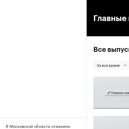
00
Главные 
Все выпу
За все время
В Московской области отменили