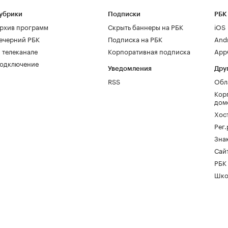
убрики
Подписки
РБК
рхив программ
Скрыть баннеры на РБК
iOS
ечерний РБК
Подписка на РБК
And
 телеканале
Корпоративная подписка
AppG
одключение
Уведомления
Дру
RSS
Обл
Кор
дом
Хос
Рег
Зна
Сайт
РБК
Шко