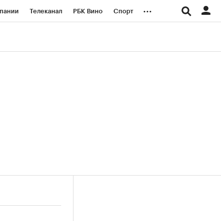
...
пании
Телеканал
РБК Вино
Спорт
ые проекты
Город
Стиль
Крипто
Спецпроекты СПб
логии и медиа
Финансы