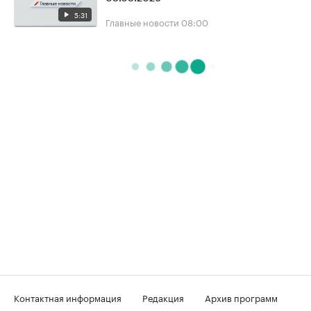
5:31
Главные новости
08:00
Контактная информация
Редакция
Архив программ