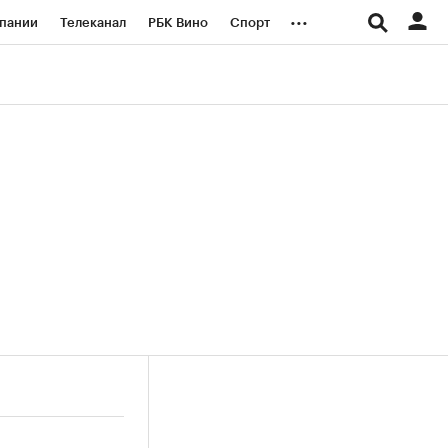
...
пании
Телеканал
РБК Вино
Спорт
ые проекты
Город
Стиль
Крипто
Спецпроекты СПб
логии и медиа
Финансы