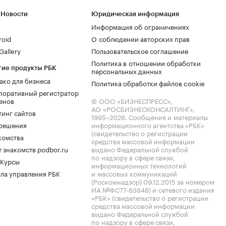
 Новости
Юридическая информация
Информация об ограничениях
roid
О соблюдении авторских прав
allery
Пользовательское соглашение
Политика в отношении обработки
гие продукты РБК
персональных данных
ако для бизнеса
Политика обработки файлов cookie
поративный регистратор
енов
© ООО «БИЗНЕСПРЕСС»,
АО «РОСБИЗНЕСКОНСАЛТИНГ»,
тинг сайтов
1995–2026
. Сообщения и материалы
.решения
информационного агентства «РБК»
(свидетельство о регистрации
комства
средства массовой информации
 знакомств podbor.ru
выдано Федеральной службой
по надзору в сфере связи,
 Курсы
информационных технологий
ла управления РБК
и массовых коммуникаций
(Роскомнадзор) 09.12.2015 за номером
ИА №ФС77-63848) и сетевого издания
«РБК» (свидетельство о регистрации
средства массовой информации
выдано Федеральной службой
по надзору в сфере связи,