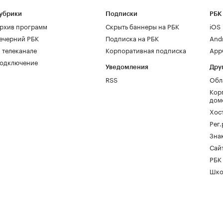
убрики
Подписки
РБК
рхив программ
Скрыть баннеры на РБК
iOS
ечерний РБК
Подписка на РБК
And
 телеканале
Корпоративная подписка
AppG
одключение
Уведомления
Дру
RSS
Обл
Кор
дом
Хос
Рег
Зна
Сайт
РБК
Шко