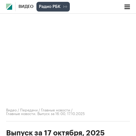
ВИДЕО
Видео
/
Передачи
/
Главные новости
/
Главные новости. Выпуск за 16:00, 17.10.2025
Выпуск за 17 октября, 2025