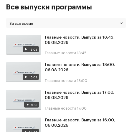
Все выпуски программы
За все время
Главные новости. Выпуск за 18:45,
06.08.2026
15:08
Главные новости
18:45
Главные новости. Выпуск за 18:00,
06.08.2026
15:03
Главные новости
18:00
Главные новости. Выпуск за 17:00,
06.08.2026
9:56
Главные новости
17:00
Главные новости. Выпуск за 16:00,
06.08.2026