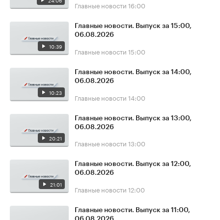
24:06
Главные новости
16:00
Главные новости. Выпуск за 15:00,
06.08.2026
10:39
Главные новости
15:00
Главные новости. Выпуск за 14:00,
06.08.2026
10:23
Главные новости
14:00
Главные новости. Выпуск за 13:00,
06.08.2026
20:21
Главные новости
13:00
Главные новости. Выпуск за 12:00,
06.08.2026
21:01
Главные новости
12:00
Главные новости. Выпуск за 11:00,
06.08.2026