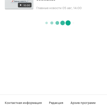
10:00
Главные новости
05 авг, 14:00
Контактная информация
Редакция
Архив программ