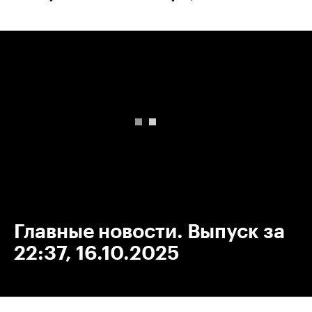
00:00
/
00:00
Главные новости. Выпуск за
22:37, 16.10.2025