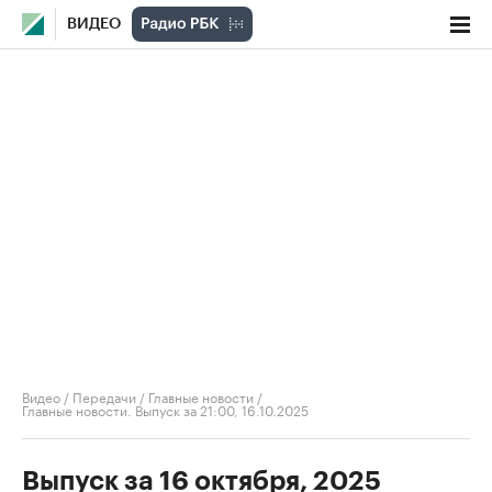
ВИДЕО
Видео
/
Передачи
/
Главные новости
/
Главные новости. Выпуск за 21:00, 16.10.2025
Выпуск за 16 октября, 2025