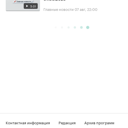
5:01
Главные новости
07 авг, 22:00
Контактная информация
Редакция
Архив программ