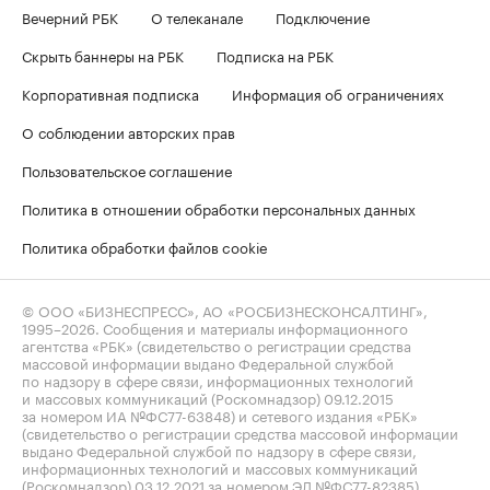
Вечерний РБК
О телеканале
Подключение
Скрыть баннеры на РБК
Подписка на РБК
Корпоративная подписка
Информация об ограничениях
О соблюдении авторских прав
Пользовательское соглашение
Политика в отношении обработки персональных данных
Политика обработки файлов cookie
© ООО «БИЗНЕСПРЕСС», АО «РОСБИЗНЕСКОНСАЛТИНГ»,
1995–2026
. Сообщения и материалы информационного
агентства «РБК» (свидетельство о регистрации средства
массовой информации выдано Федеральной службой
по надзору в сфере связи, информационных технологий
и массовых коммуникаций (Роскомнадзор) 09.12.2015
за номером ИА №ФС77-63848) и сетевого издания «РБК»
(свидетельство о регистрации средства массовой информации
выдано Федеральной службой по надзору в сфере связи,
информационных технологий и массовых коммуникаций
(Роскомнадзор) 03.12.2021 за номером ЭЛ №ФС77-82385)