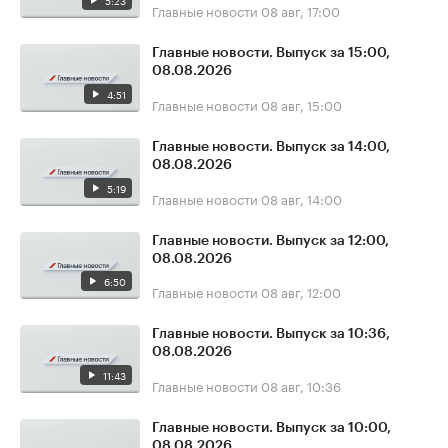
5:23
Главные новости
08 авг, 17:00
Главные новости. Выпуск за 15:00,
08.08.2026
4:51
Главные новости
08 авг, 15:00
Главные новости. Выпуск за 14:00,
08.08.2026
5:19
Главные новости
08 авг, 14:00
Главные новости. Выпуск за 12:00,
08.08.2026
6:50
Главные новости
08 авг, 12:00
Главные новости. Выпуск за 10:36,
08.08.2026
11:43
Главные новости
08 авг, 10:36
Главные новости. Выпуск за 10:00,
08.08.2026