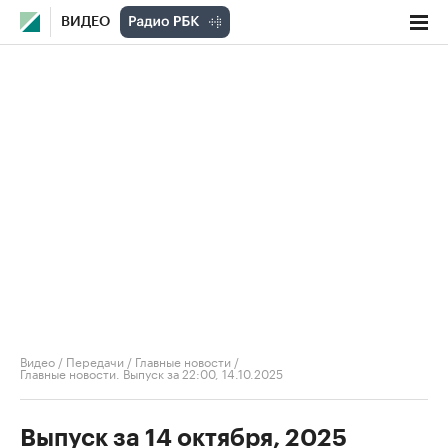
ВИДЕО
Видео
/
Передачи
/
Главные новости
/
Главные новости. Выпуск за 22:00, 14.10.2025
Выпуск за 14 октября, 2025